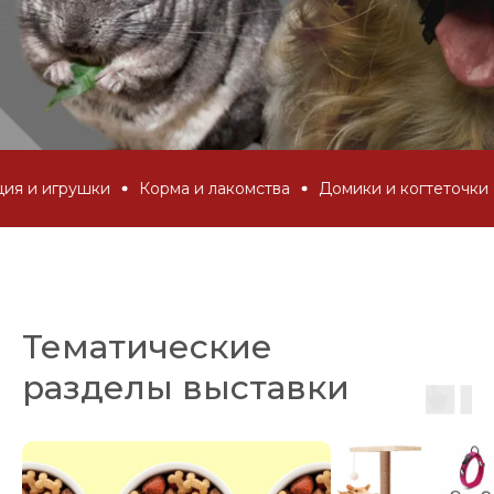
и игрушки
Корма и лакомства
Домики и когтеточки
Тематические
разделы выставки