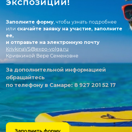
экспозиции!
Заполните форму
, чтобы узнать подробнее
или
с
качайте заявку
на участие, заполните
ее,
и отправьте на электронную почту
KrivkinaVS@expo-volga.ru
Кривкиной Вере Семеновне
За дополнительной информацией
обращайтесь
по телефону в Самаре: 8 927 201 52 17
Заполнить форму